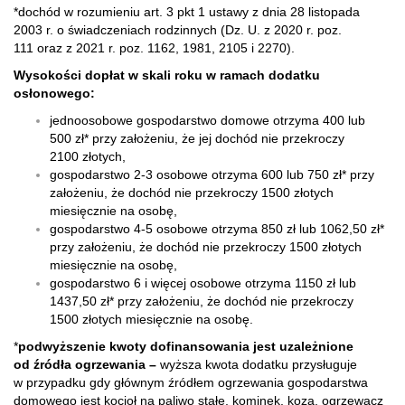
*dochód w rozumieniu art. 3 pkt 1 ustawy z dnia 28 listopada
2003 r. o świadczeniach rodzinnych (Dz. U. z 2020 r. poz.
111 oraz z 2021 r. poz. 1162, 1981, 2105 i 2270).
Wysokości dopłat w skali roku w ramach dodatku
osłonowego:
jednoosobowe gospodarstwo domowe otrzyma 400 lub
500 zł* przy założeniu, że jej dochód nie przekroczy
2100 złotych,
gospodarstwo 2-3 osobowe otrzyma 600 lub 750 zł* przy
założeniu, że dochód nie przekroczy 1500 złotych
miesięcznie na osobę,
gospodarstwo 4-5 osobowe otrzyma 850 zł lub 1062,50 zł*
przy założeniu, że dochód nie przekroczy 1500 złotych
miesięcznie na osobę,
gospodarstwo 6 i więcej osobowe otrzyma 1150 zł lub
1437,50 zł* przy założeniu, że dochód nie przekroczy
1500 złotych miesięcznie na osobę.
*
podwyższenie kwoty dofinansowania jest uzależnione
od źródła ogrzewania –
wyższa kwota dodatku przysługuje
w przypadku gdy głównym źródłem ogrzewania gospodarstwa
domowego jest kocioł na paliwo stałe, kominek, koza, ogrzewacz