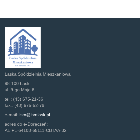
Łaska Spółdzielnia Mieszkaniowa
98-100 Łask
ul. 9-go Maja 6
tel.: (43) 675-21-36
fax.: (43) 675-52-79
e-mail:
lsm@lsmlask.pl
adres do e-Doręczeń:
AE:PL-64103-65111-CBTAA-32