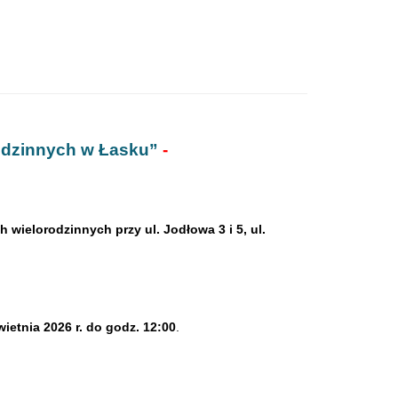
odzinnych w Łasku”
-
ielorodzinnych przy ul. Jodłowa 3 i 5, ul.
wietnia 2026 r. do godz. 12:00
.