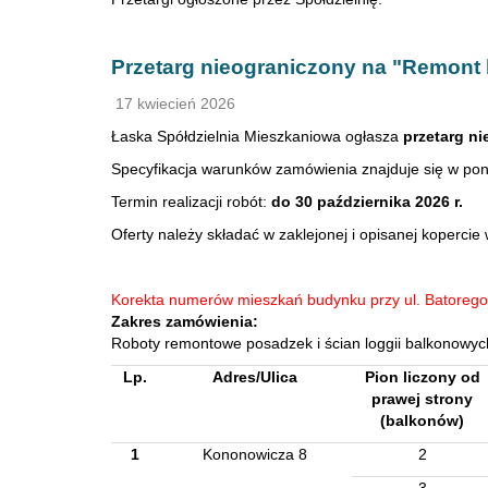
Przetarg nieograniczony na "Remont
17 kwiecień 2026
Łaska Spółdzielnia Mieszkaniowa ogłasza
przetarg n
Specyfikacja warunków zamówienia znajduje się w pon
Termin realizacji robót:
do 30 października 2026 r.
Oferty należy składać w zaklejonej i opisanej kopercie
Korekta numerów mieszkań budynku przy ul. Batorego 
Zakres zamówienia:
Roboty remontowe posadzek i ścian loggii balkono
Lp.
Adres/Ulica
Pion liczony od
prawej strony
(balkonów)
1
Kononowicza 8
2