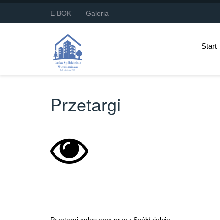
E-BOK
Galeria
Start
Przetargi
Przetargi ogłoszone przez Spółdziel