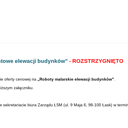
ntowe elewacji budynków"
- ROZSTRZYGNIĘTO
ie oferty cenowej na
„Roboty malarskie elewacji budynków"
.
iższym załączniku.
 w sekretariacie biura Zarządu ŁSM (ul. 9 Maja 6; 98-100 Łask) w termi