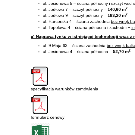
ul. Jesionowa 5 – ściana północny i szczyt wsch
2
ul. Jodłowa 7 – szczyt północny –
140,60 m
2
ul. Jodłowa 9 – szczyt północny –
183,20 m
ul. Harcerska 4 – ściana zachodnia
bez wnęk ba
ul. Topolowa 4 – ściana północna i zachodni +
i
c) Naprawa tynku w istniejącej technologii wraz z
ul. 9 Maja 63 – ściana zachodnia
bez wnęk bal
2
ul. Jesionowa 4 – ściana północna –
52,70 m
specyfikacja warunków zamówienia
formularz cenowy