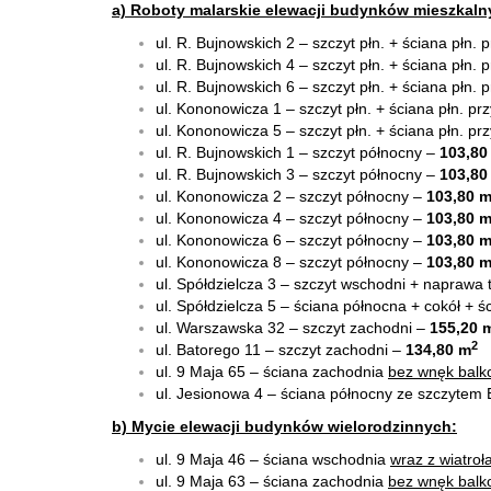
a) Roboty malarskie elewacji budynków mieszkal
ul. R. Bujnowskich 2 – szczyt płn. + ściana płn. pr
ul. R. Bujnowskich 4 – szczyt płn. + ściana płn. pr
ul. R. Bujnowskich 6 – szczyt płn. + ściana płn. pr
ul. Kononowicza 1 – szczyt płn. + ściana płn. prz
ul. Kononowicza 5 – szczyt płn. + ściana płn. prz
ul. R. Bujnowskich 1 – szczyt północny –
103,80
ul. R. Bujnowskich 3 – szczyt północny –
103,80
ul. Kononowicza 2 – szczyt północny –
103,80 
ul. Kononowicza 4 – szczyt północny –
103,80 
ul. Kononowicza 6 – szczyt północny –
103,80 
ul. Kononowicza 8 – szczyt północny –
103,80 
ul. Spółdzielcza 3 – szczyt wschodni + naprawa 
ul. Spółdzielcza 5 – ściana północna + cokół + ś
ul. Warszawska 32 – szczyt zachodni –
155,20 
2
ul. Batorego 11 – szczyt zachodni –
134,80 m
ul. 9 Maja 65 – ściana zachodnia
bez wnęk bal
ul. Jesionowa 4 – ściana północny ze szczytem
b) Mycie elewacji budynków wielorodzinnych:
ul. 9 Maja 46 – ściana wschodnia
wraz z wiatro
ul. 9 Maja 63 – ściana zachodnia
bez wnęk bal