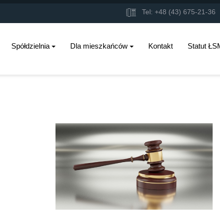
Tel: +48 (43) 675-21-3
Spółdzielnia
Dla mieszkańców
Kontakt
Statut ŁS
nię.