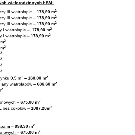
nych wielorodzinnych ŁSM:
2
zy III wiatrołapie –
178,90 m
2
zy III wiatrołapie –
178,90 m
2
zy III wiatrołapie –
178,90 m
2
y I wiatrołapie –
178,90 m
2
y I wiatrołapie –
178,90 m
2
 m
2
 m
2
m
2
m
2
m
2
m
2
2
tynku 0,5 m
–
160,00 m
2
ciany wiatrołapów –
686,60 m
2
m
2
konowych
–
675,00 m
2
 E
bez cokołów
–
1087,20m
2
łapami
–
998,30 m
2
konowych
–
675,00 m