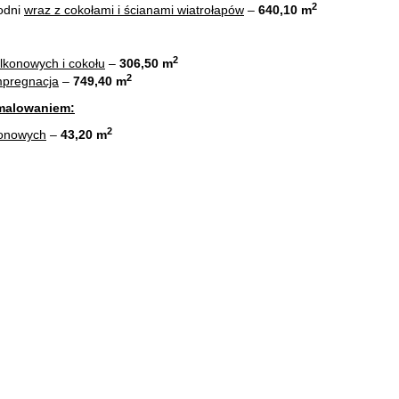
2
odni
wraz z cokołami i ścianami wiatrołapów
–
640,10 m
2
lkonowych i cokołu
–
306,50 m
2
mpregnacja
–
749,40 m
 malowaniem:
2
konowych
–
43,20 m