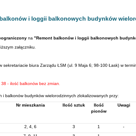
 balkonów i loggii balkonowych budynków wielo
ieograniczony
na
"Remont balkonów i loggii balkonowych budynk
iższym załączniku.
 w sekretariacie biura Zarządu ŁSM (ul. 9 Maja 6; 98-100 Łask) w termi
38 - ilość balkonów bez zmian.
wych i balkonów budynków wielorodzinnych zlokalizowanych przy:
Nr mieszkania
Ilość sztuk
Ilość
Uwagi
pionów
2, 4, 6
3
1
-