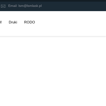
6
Email:
lsm@lsmlask.pl
M
Druki
RODO