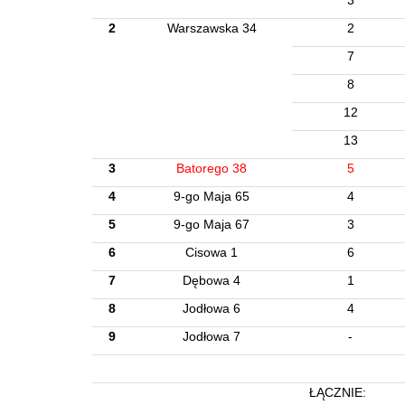
3
2
Warszawska 34
2
7
8
12
13
3
Batorego 38
5
4
9-go Maja 65
4
5
9-go Maja 67
3
6
Cisowa 1
6
7
Dębowa 4
1
8
Jodłowa 6
4
9
Jodłowa 7
-
ŁĄCZNIE: